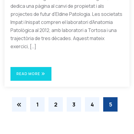
dedica una pàgina al canvi de propietat i als
projectes de futur d’Eldine Patologia. Les societats
Impat i Inispat compren el laboratori d’Anatomia
Patològica al 2012, amb laboratori a Tortosa i una
trajectòria de tres dècades. Aquest mateix
exercici, […]
READ MORE
1
2
3
4
5