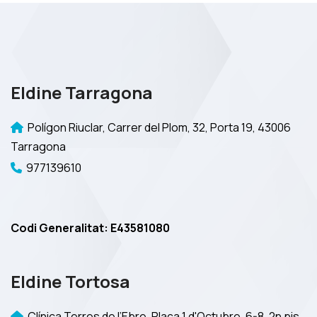
Eldine Tarragona
Polígon Riuclar, Carrer del Plom, 32, Porta 19, 43006
Tarragona
977139610
Codi Generalitat: E43581080
Eldine Tortosa
Clínica Terres de l’Ebre, Plaça 1 d'Octubre, 6-8, 2n pis,