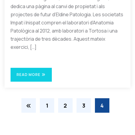
dedica una pàgina al canvi de propietat i als
projectes de futur d’Eldine Patologia. Les societats
Impat i Inispat compren el laboratori d’Anatomia
Patològica al 2012, amb laboratori a Tortosa i una
trajectòria de tres dècades. Aquest mateix
exercici, […]
READ MORE
1
2
3
4