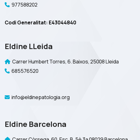
977588202
Codi Generalitat: E43044840
Eldine LLeida
Carrer Humbert Torres, 6. Baixos, 25008 Lleida
685576520
info@eldinepatologia.org
Eldine Barcelona
Carrer Còrsega, 60. Esc. B, 5è 3a 08029 Barcelona