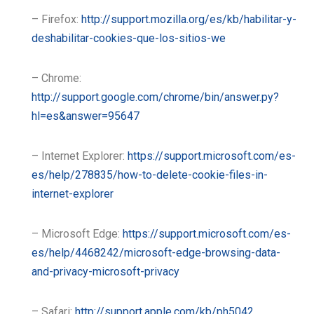
– Firefox:
http://support.mozilla.org/es/kb/habilitar-y-
deshabilitar-cookies-que-los-sitios-we
– Chrome:
http://support.google.com/chrome/bin/answer.py?
hl=es&answer=95647
– Internet Explorer:
https://support.microsoft.com/es-
es/help/278835/how-to-delete-cookie-files-in-
internet-explorer
– Microsoft Edge:
https://support.microsoft.com/es-
es/help/4468242/microsoft-edge-browsing-data-
and-privacy-microsoft-privacy
– Safari:
http://support.apple.com/kb/ph5042