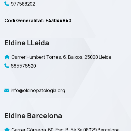
977588202
Codi Generalitat: E43044840
Eldine LLeida
Carrer Humbert Torres, 6. Baixos, 25008 Lleida
685576520
info@eldinepatologia.org
Eldine Barcelona
Carrer Còrsega, 60. Esc. B, 5è 3a 08029 Barcelona