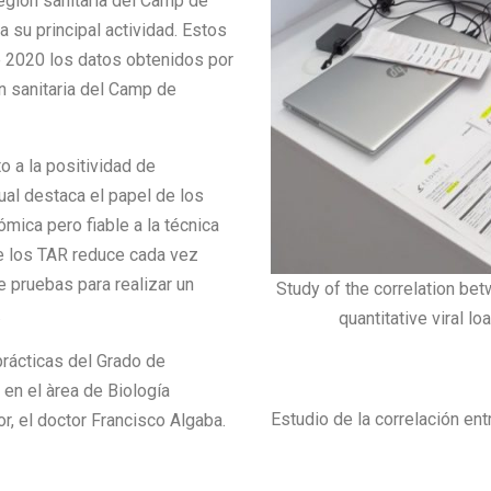
región sanitaria del Camp de
a su principal actividad. Estos
de 2020 los datos obtenidos por
ón sanitaria del Camp de
to a la positividad de
ual destaca el papel de los
mica pero fiable a la técnica
de los TAR reduce cada vez
e pruebas para realizar un
Study of the correlation b
.
quantitative viral l
prácticas del Grado de
 en el àrea de Biología
Estudio de la correlación ent
or, el doctor Francisco Algaba.