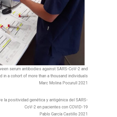
etween serum antibodies against SARS-CoV-2 and
oad in a cohort of more than a thousand individuals
Marc Molina Pocurull 2021
re la positividad genética y antigénica del SARS-
CoV-2 en pacientes con COVID-19
Pablo García Castillo 2021