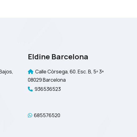
Eldine Barcelona
Bajos,
Calle Còrsega, 60. Esc. B, 5º 3ª
08029 Barcelona
936536523
685576520