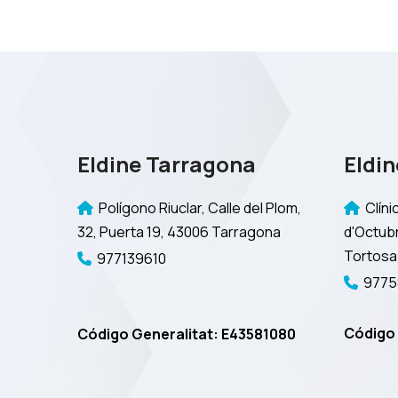
Eldine Tarragona
Eldin
Polígono Riuclar, Calle del Plom,
Clínic
32, Puerta 19, 43006 Tarragona
d'Octubr
Tortosa
977139610
9775
Código 
Código Generalitat: E43581080