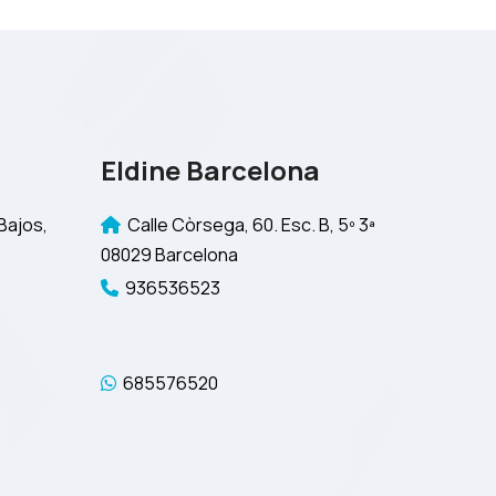
Eldine Barcelona
Bajos,
Calle Còrsega, 60. Esc. B, 5º 3ª
08029 Barcelona
936536523
685576520