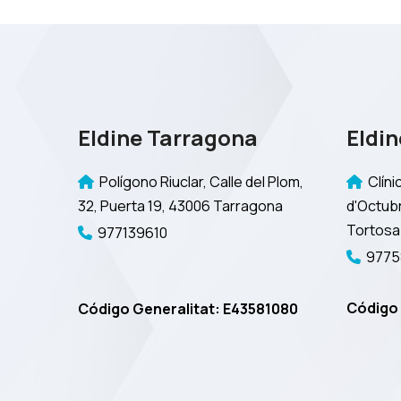
Eldine Tarragona
Eldin
Polígono Riuclar, Calle del Plom,
Clínic
32, Puerta 19, 43006 Tarragona
d'Octubr
Tortosa
977139610
9775
Código 
Código Generalitat: E43581080