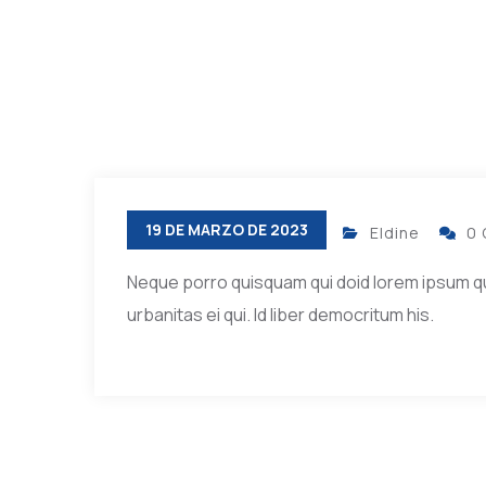
19 DE MARZO DE 2023
Eldine
0
Neque porro quisquam qui doid lorem ipsum quia 
urbanitas ei qui. Id liber democritum his.