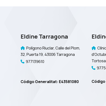
Eldine Tarragona
Eldin
Polígono Riuclar, Calle del Plom,
Clínic
32, Puerta 19, 43006 Tarragona
d'Octubr
Tortosa
977139610
9775
Código 
Código Generalitat: E43581080