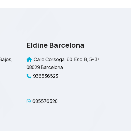
Eldine Barcelona
Bajos,
Calle Còrsega, 60. Esc. B, 5º 3ª
08029 Barcelona
936536523
685576520