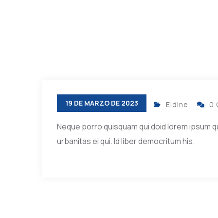
19 DE MARZO DE 2023
Eldine
0
Neque porro quisquam qui doid lorem ipsum quia 
urbanitas ei qui. Id liber democritum his.