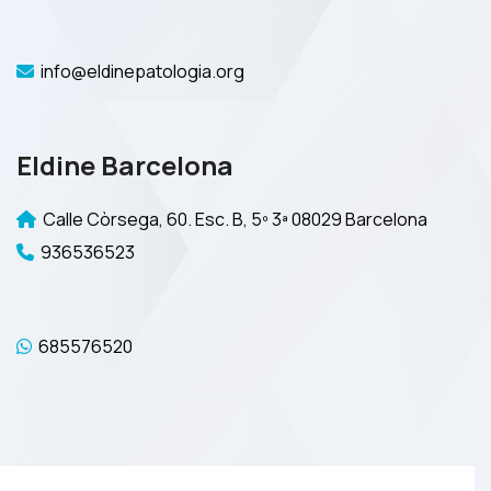
info@eldinepatologia.org
Eldine Barcelona
Calle Còrsega, 60. Esc. B, 5º 3ª 08029 Barcelona
936536523
685576520